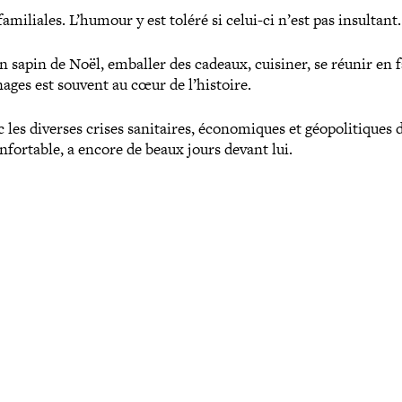
fami­liales. L’humour y est toléré si celui-​ci n’est pas insultant
 sapin de Noël, emballer des cadeaux, cuisiner, se réunir en f
ages est souvent au cœur de l’histoire.
es diverses crises sani­taires, éco­no­miques et géo­po­li­tiques 
for­table, a encore de beaux jours devant lui.