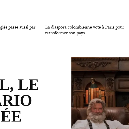
OMIE
ENVIRONNEMENT
CULTURE
SCIENCES ET SANTÉ
ugiés passe aussi par
La diaspora colom­bienne vote à Paris pour
trans­for­mer son pays
L, LE
ARIO
NÉE