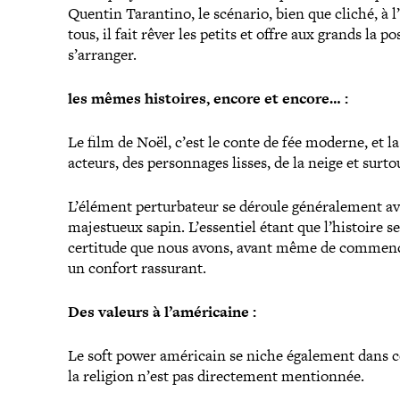
Quentin Tarantino, le scénario, bien que cliché, à
tous, il fait rêver les petits et offre aux grands la p
s’arranger.
les mêmes histoires, encore et encore… :
Le film de Noël, c’est le conte de fée moderne, et 
acteurs, des per­son­nages lisses, de la neige et surt
L’élément per­tur­ba­teur se déroule géné­ra­le­ment a
majes­tueux sapin. L’essentiel étant que l’histoire s
certitude que nous avons, avant même de commencer
un confort rassurant.
Des valeurs à l’américaine :
Le soft power américain se niche également dans ces
la religion n’est pas direc­te­ment mentionnée.