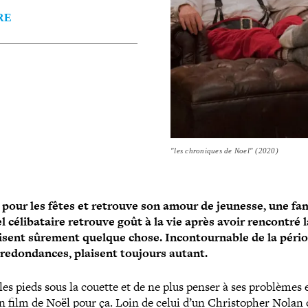
RE
"les chroniques de Noel" (2020)
 pour les fêtes et retrouve son amour de jeunesse, une fam
 céli­ba­taire retrouve goût à la vie après avoir rencontré l
isent sûrement quelque chose. Incontournable de la péri
s redon­dances, plaisent toujours autant.
 les pieds sous la couette et de ne plus penser à ses problèmes 
un film de Noël pour ça. Loin de celui d’un Christopher Nolan 