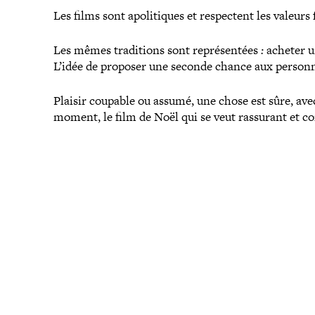
Les films sont apo­li­tiques et res­pectent les valeurs 
Les mêmes tra­di­tions sont repré­sen­tées
:
acheter un
L’idée de proposer une seconde chance aux per­son­n
Plaisir coupable ou assumé, une chose est sûre, avec l
moment, le film de Noël qui se veut rassurant et con