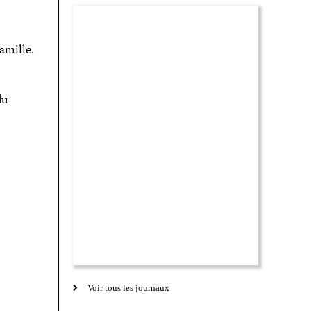
.
amille.
du
Voir tous les journaux