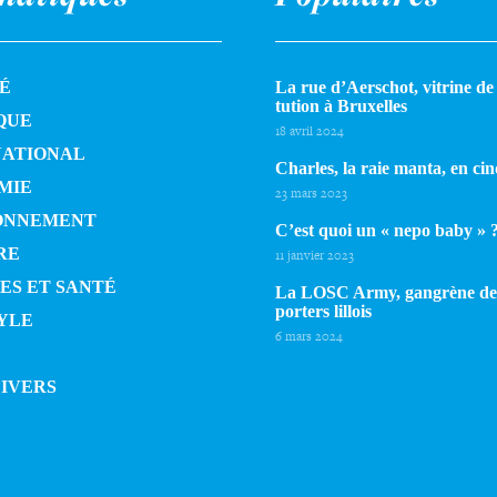
É
La rue d’Aerschot, vitrine de l
tu­tion à Bruxelles
QUE
18 avril 2024
NATIONAL
Charles, la raie manta, en cin
MIE
23 mars 2023
ONNEMENT
C’est quoi un « nepo baby » 
RE
11 janvier 2023
ES ET SANTÉ
La LOSC Army, gangrène de
por­ters lillois
YLE
6 mars 2024
DIVERS