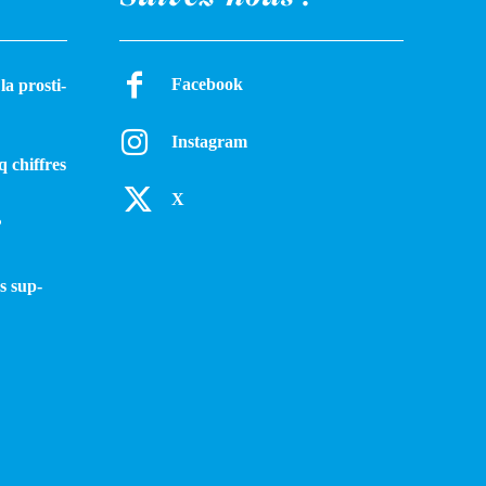
Facebook
a pros­ti­
Instagram
q chiffres
X
?
s sup­