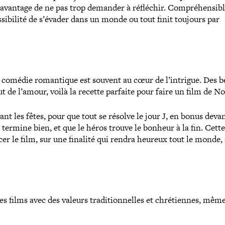
 l’avantage de ne pas trop demander à réfléchir. Compréhensib
os­si­bi­lité de s’évader dans un monde ou tout finit toujours par
la comédie roman­tique est souvent au cœur de l’intrigue. Des 
out de l’amour, voilà la recette parfaite pour faire un film de No
vant les fêtes, pour que tout se résolve le jour J, en bonus devan
e termine bien, et que le héros trouve le bonheur à la fin. Cette
 le film, sur une finalité qui rendra heureux tout le monde,
 films avec des valeurs tra­di­tion­nelles et chré­tiennes, mê