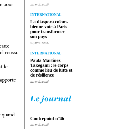
le pour
24 avril 2026
INTERNATIONAL
La diaspora colom­
bienne vote à Paris
pour trans­for­mer
son pays
24 avril 2026
beaux
ël réussi.
INTERNATIONAL
Paula Martinez
Takegami : le corps
t le
comme lieu de lutte et
de résilience
 apporte
24 avril 2026
Le journal
me quand
Contrepoint n°46
24 avril 2026