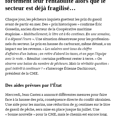
fortement leur ren­ta­bi­lité alors que le
secteur est déjà fragilisé…
Chaque jour, les pêcheurs inquiets guettent les prix du gasoil
avant de partir en mer. Des « prix his­to­riques » confirme Éric
Gosselin, ancien directeur de la Coopérative maritime
étaploise. «
Habituellement, le litre est à 60 centimes. En une semaine,
il a dépassé l’euro
». Une situation désas­treuse pour les pro­fes­sion­
nels du secteur. Le prix en hausse du carburant, même détaxé, a un
impact sur les revenus. «
Les salaires sont issus du chiffre
d’affaires d’un bateau ; on retire d’abord les taxes, et on paye l’équipe
avec le reste.
» Résultat : certains préfèrent rester à terre. «
On
observe une baisse du nombre de pêcheurs. Mais la véritable question :
quel intérêt à continuer ?
» s’interroge Étienne Dachicourt,
président de la CME.
Des aides prévues par l’État
Mercredi, Jean Castex a annoncé dif­fé­rentes mesures pour faire
face à la hausse des prix, consé­quence directe du conflit ukrainien.
Une aide pour les marins, une réduction de 35 centimes sur le litre
de gasoil de pêche, sera mise en place jusque fin juillet. Une
« bonne nouvelle » pour la CME, mais le chemin est encore long.